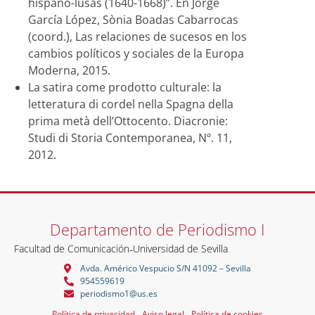
hispano-lusas (1640-1668)”. En Jorge
García López, Sònia Boadas Cabarrocas
(coord.), Las relaciones de sucesos en los
cambios políticos y sociales de la Europa
Moderna, 2015.
La satira come prodotto culturale: la
letteratura di cordel nella Spagna della
prima metà dell’Ottocento. Diacronie:
Studi di Storia Contemporanea, Nº. 11,
2012.
Departamento de Periodismo I
Facultad de Comunicación
-
Universidad de Sevilla
Avda. Américo Vespucio S/N 41092 – Sevilla
954559619
periodismo1@us.es
Política de privacidad
Aviso legal
Política de cookies