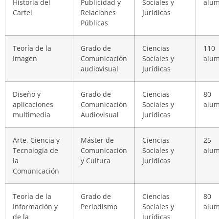
Historia del
Publicidad y
Sociales y
alu
Cartel
Relaciones
Jurídicas
Públicas
Teoría de la
Grado de
Ciencias
110
Imagen
Comunicación
Sociales y
alu
audiovisual
Jurídicas
Diseño y
Grado de
Ciencias
80
aplicaciones
Comunicación
Sociales y
alu
multimedia
Audiovisual
Jurídicas
Arte, Ciencia y
Máster de
Ciencias
25
Tecnología de
Comunicación
Sociales y
alu
la
y Cultura
Jurídicas
Comunicación
Teoría de la
Grado de
Ciencias
80
Información y
Periodismo
Sociales y
alu
de la
Jurídicas