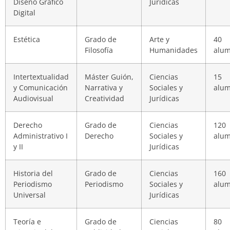
Diseño Gráfico
Jurídicas
Digital
Estética
Grado de
Arte y
40
Filosofía
Humanidades
alu
Intertextualidad
Máster Guión,
Ciencias
15
y Comunicación
Narrativa y
Sociales y
alu
Audiovisual
Creatividad
Jurídicas
Derecho
Grado de
Ciencias
120
Administrativo I
Derecho
Sociales y
alu
y II
Jurídicas
Historia del
Grado de
Ciencias
160
Periodismo
Periodismo
Sociales y
alu
Universal
Jurídicas
Teoría e
Grado de
Ciencias
80