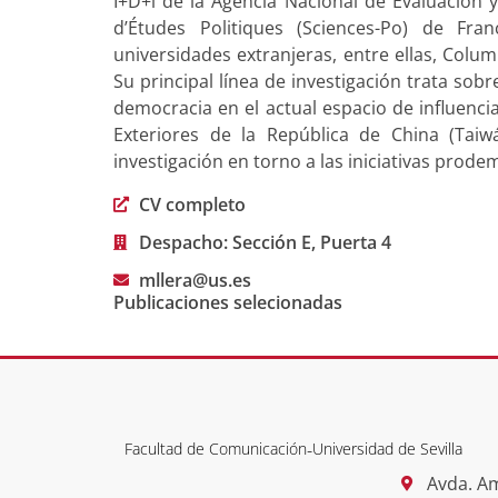
I+D+i de la Agencia Nacional de Evaluación 
d’Études Politiques (Sciences-Po) de Fra
universidades extranjeras, entre ellas, Colum
Su principal línea de investigación trata sobr
democracia en el actual espacio de influencia
Exteriores de la República de China (Tai
investigación en torno a las iniciativas prodem
CV completo
Despacho: Sección E, Puerta 4
mllera@us.es
Publicaciones selecionadas
Facultad de Comunicación
-
Universidad de Sevilla
Avda. Am