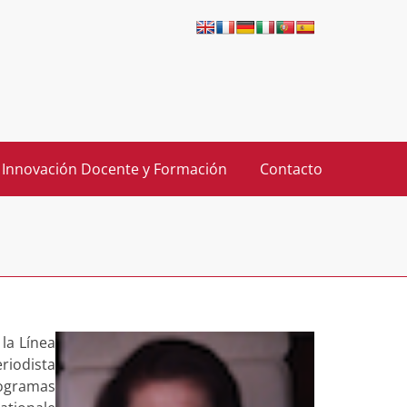
 Innovación Docente y Formación
Contacto
 la Línea
riodista
rogramas