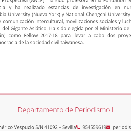
y Prospectiva (ANEP). Ha sido profesora en la Fondation N
ncia y ha realizado estancias de investigación en n
bia University (Nueva York) y National Chengchi University 
e comunicación intercultural, movilizaciones sociales y luc
 del Gigante Asiático. Ha sido elegida por el Ministerio de
wán) como Fellow 2017-18 para llevar a cabo dos proy
ocracia de la sociedad civil taiwanesa.
Departamento de Periodismo I
érico Vespucio S/N 41092 – Sevilla
954559619
periodi