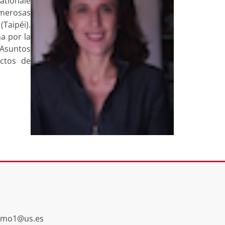
ationale
umerosas
(Taipéi).
ha por la
 Asuntos
ectos de
smo1@us.es