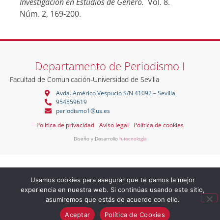
Investigación en Estudios de Género.
Vol. 8.
Núm. 2, 169-200.
Departamento de Periodismo I
Facultad de Comunicación
-
Universidad de Sevilla
Avda. Américo Vespucio S/N 41092 – Sevilla
954559619
periodismo1@us.es
Política de privacidad
Aviso legal
Política de cookies
Diseño y Desarrollo
h-tecnología
Usamos cookies para asegurar que te damos la mejor
experiencia en nuestra web. Si continúas usando este sitio,
asumiremos que estás de acuerdo con ello.
Aceptar
Política de Cookies