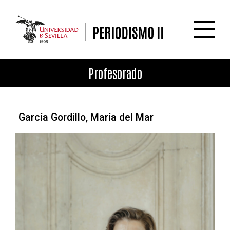
Pasar al contenido principal
Profesorado
García Gordillo, María del Mar