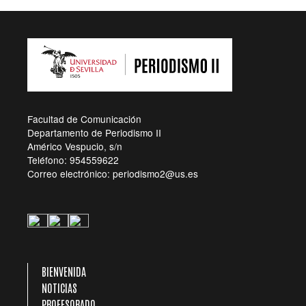
Facultad de Comunicación
Departamento de Periodismo II
Américo Vespucio, s/n
Teléfono: 954559622
Correo electrónico: periodismo2@us.es
NAVEGACIÓN PRINCIPAL
BIENVENIDA
NOTICIAS
PROFESORADO