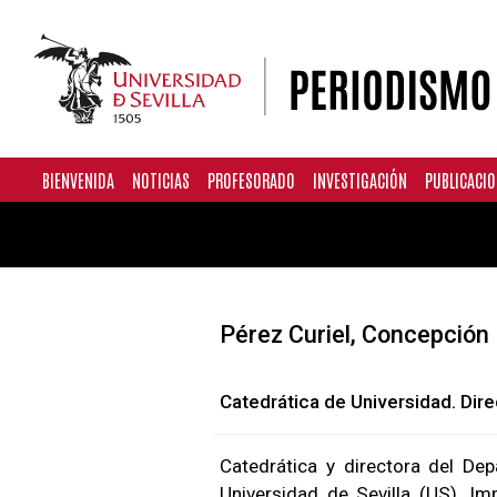
Pasar al contenido principal
Navegación principal
BIENVENIDA
NOTICIAS
PROFESORADO
INVESTIGACIÓN
PUBLICACIO
Pérez Curiel, Concepción
Catedrática de Universidad. Dir
Catedrática y directora del De
Universidad de Sevilla (US). I