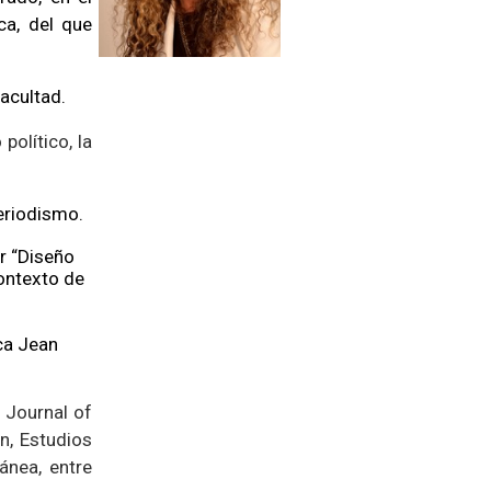
ca, del que
acultad.
político, la
eriodismo.
r “
Diseño
ontexto de
ca Jean
 Journal of
n, Estudios
ánea, entre