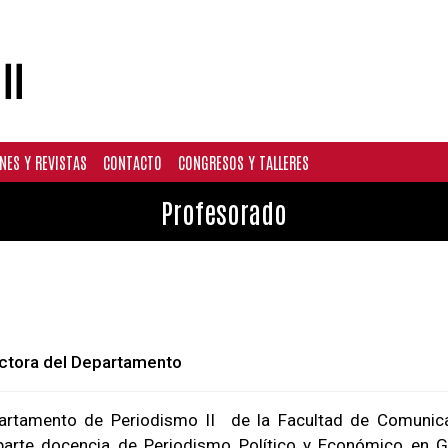
NES Y REVISTAS
CONTACTO
CONGRESOS Y TALLERES
Profesorado
ectora del Departamento
partamento de Periodismo II
de la Facultad de Comunic
mparte docencia de Periodismo Político y Económico en G