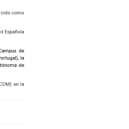
ercido como
ad Española
E-Campus de
rtugal), la
Autónoma de
ACOM) en la