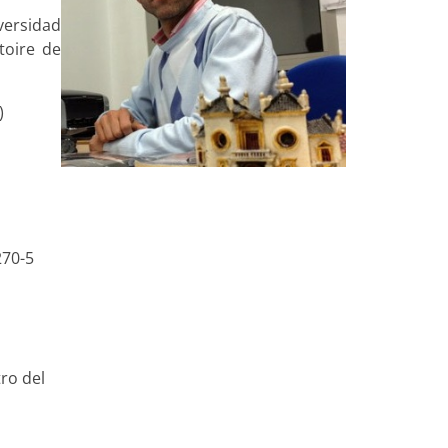
iversidad
toire de
)
270-5
ro del