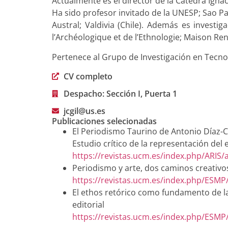
Actualmente es el director de la Cátedra Ign
Ha sido profesor invitado de la UNESP; Sao Pau
Austral; Valdivia (Chile). Además es invest
l’Archéologique et de l’Ethnologie; Maison Ren
Pertenece al Grupo de Investigación en Tecn
CV completo
Despacho: Sección I, Puerta 1
jcgil@us.es
Publicaciones selecionadas
El Periodismo Taurino de Antonio Díaz-C
Estudio crítico de la representación del 
https://revistas.ucm.es/index.php/ARIS/a
Periodismo y arte, dos caminos creativ
https://revistas.ucm.es/index.php/ESMP/
El ethos retórico como fundamento de la 
editorial
https://revistas.ucm.es/index.php/ESM