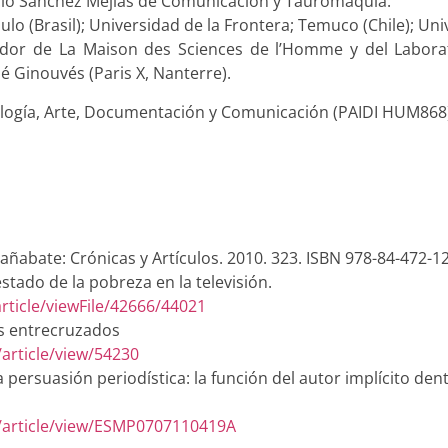
acio Sánchez Mejías de Comunicación y Tauromaquia.
lo (Brasil); Universidad de la Frontera; Temuco (Chile); Un
igador de La Maison des Sciences de l’Homme y del Labora
é Ginouvés (Paris X, Nanterre).
ología, Arte, Documentación y Comunicación (PAIDI HUM868
añabate: Crónicas y Artículos. 2010. 323. ISBN 978-84-472-1
estado de la pobreza en la televisión.
rticle/viewFile/42666/44021
os entrecruzados
article/view/54230
persuasión periodística: la función del autor implícito dent
P/article/view/ESMP0707110419A