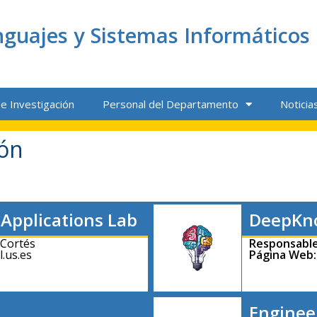
guajes y Sistemas Informáticos
e Investigación
Personal del Departamento
Noticia
ión
Applications Lab
DeepKn
 Cortés
Responsable
l.us.es
Página Web:
Enginee