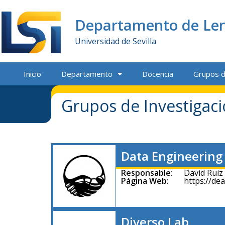
Departamento de Len
Universidad de Sevilla
Inicio
Departamento
Docencia
Grupos d
Grupos de Investigac
Data Engineering 
Responsable:
David Ruiz
Página Web:
https://dea
Diverso Lab