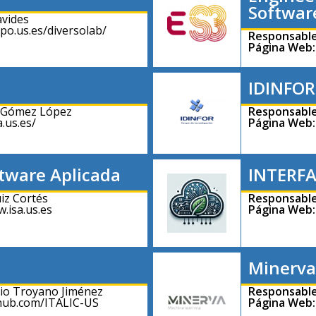
Softwar
vides
upo.us.es/diversolab/
Responsable
Página Web:
IDINFOR
 Gómez López
Responsable
a.us.es/
Página Web:
ftware Aplicada
INTERF
iz Cortés
Responsable
.isa.us.es
Página Web:
Minerva
io Troyano Jiménez
Responsable
thub.com/ITALIC-US
Página Web: