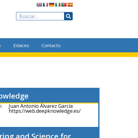
s
Enlaces
Contacto
owledge
:
Juan Antonio Álvarez García
https://web.deepknowledge.es/
ring and Science for