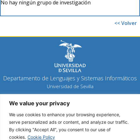
No hay ningún grupo de investigación
<< Volver
Departamento de Lenguajes y Sistemas Informáticos
Universidad de Sevilla
Política de privacidad
We value your privacy
Política de cookies
Aviso legal
We use cookies to enhance your browsing experience,
serve personalized ads or content, and analyze our traffic.
By clicking "Accept All", you consent to our use of
Copyright 2026 © Todos los derechos reservados
cookies.
Cookie Policy
Diseño y desarrollo h-tecnología