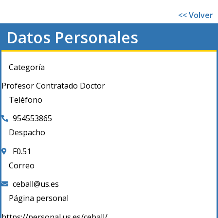
<< Volver
Datos Personales
Categoría
Profesor Contratado Doctor
Teléfono
954553865
Despacho
F0.51
Correo
ceball@us.es
Página personal
https://personal.us.es/ceball/