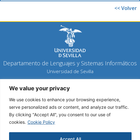
<< Volver
Departamento de Lenguajes y Sistemas Informáticos
Universidad de Sevilla
Política de privacidad
We value your privacy
Política de cookies
Aviso legal
We use cookies to enhance your browsing experience,
serve personalized ads or content, and analyze our traffic.
By clicking "Accept All", you consent to our use of
Copyright 2026 © Todos los derechos reservados
cookies.
Cookie Policy
Diseño y desarrollo h-tecnología
Accept All