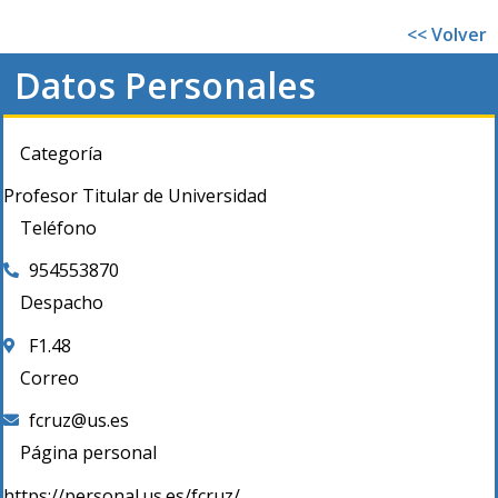
<< Volver
Datos Personales
Categoría
Profesor Titular de Universidad
Teléfono
954553870
Despacho
F1.48
Correo
fcruz@us.es
Página personal
https://personal.us.es/fcruz/