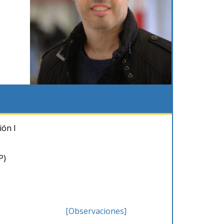
ión I
P)
[Observaciones]