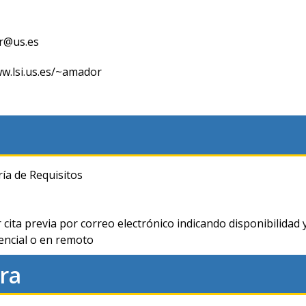
r@us.es
ww.lsi.us.es/~amador
ría de Requisitos
 cita previa por correo electrónico indicando disponibilidad y
encial o en remoto
ra