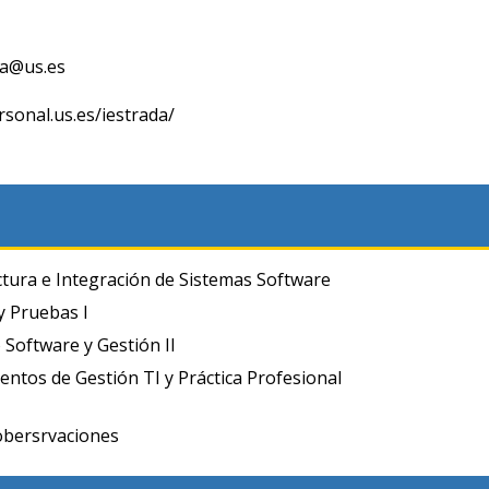
da@us.es
rsonal.us.es/iestrada/
ctura e Integración de Sistemas Software
y Pruebas I
 Software y Gestión II
ntos de Gestión TI y Práctica Profesional
obersrvaciones