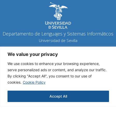
Departamento de Lenguajes y Sistemas Informáticos
Universidad de Sevilla
Política de privacidad
We value your privacy
Política de cookies
Aviso legal
We use cookies to enhance your browsing experience,
serve personalized ads or content, and analyze our traffic.
By clicking "Accept All", you consent to our use of
Copyright 2026 © Todos los derechos reservados
cookies.
Cookie Policy
Diseño y desarrollo h-tecnología
Accept All