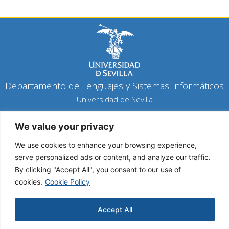
Departamento de Lenguajes y Sistemas Informáticos
Universidad de Sevilla
Política de privacidad
We value your privacy
Política de cookies
Aviso legal
We use cookies to enhance your browsing experience,
serve personalized ads or content, and analyze our traffic.
By clicking "Accept All", you consent to our use of
Copyright 2026 © Todos los derechos reservados
cookies.
Cookie Policy
Diseño y desarrollo h-tecnología
Accept All