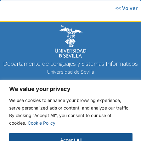
<< Volver
Departamento de Lenguajes y Sistemas Informáticos
Universidad de Sevilla
Política de privacidad
We value your privacy
Política de cookies
Aviso legal
We use cookies to enhance your browsing experience,
serve personalized ads or content, and analyze our traffic.
By clicking "Accept All", you consent to our use of
Copyright 2026 © Todos los derechos reservados
cookies.
Cookie Policy
Diseño y desarrollo h-tecnología
Accept All