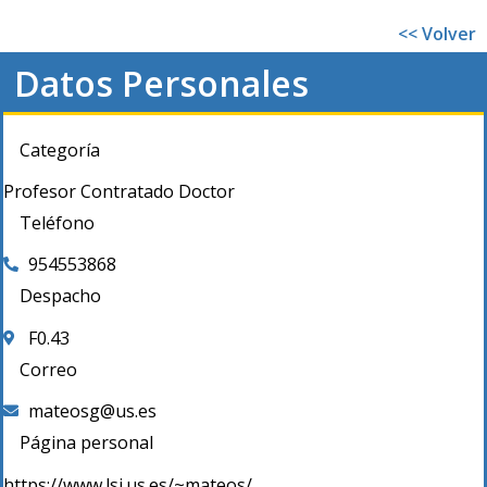
<< Volver
Datos Personales
Categoría
Profesor Contratado Doctor
Teléfono
954553868
Despacho
F0.43
Correo
mateosg@us.es
Página personal
https://www.lsi.us.es/~mateos/