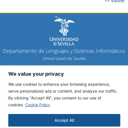
<< Volver
Departamento de Lenguajes y Sistemas Informáticos
Universidad de Sevilla
Política de privacidad
We value your privacy
Política de cookies
Aviso legal
We use cookies to enhance your browsing experience,
serve personalized ads or content, and analyze our traffic.
By clicking "Accept All", you consent to our use of
Copyright 2026 © Todos los derechos reservados
cookies.
Cookie Policy
Diseño y desarrollo h-tecnología
Accept All