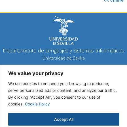
<< Volver
Departamento de Lenguajes y Sistemas Informáticos
Universidad de Sevilla
Política de privacidad
We value your privacy
Política de cookies
Aviso legal
We use cookies to enhance your browsing experience,
serve personalized ads or content, and analyze our traffic.
By clicking "Accept All", you consent to our use of
Copyright 2026 © Todos los derechos reservados
cookies.
Cookie Policy
Diseño y desarrollo h-tecnología
Accept All