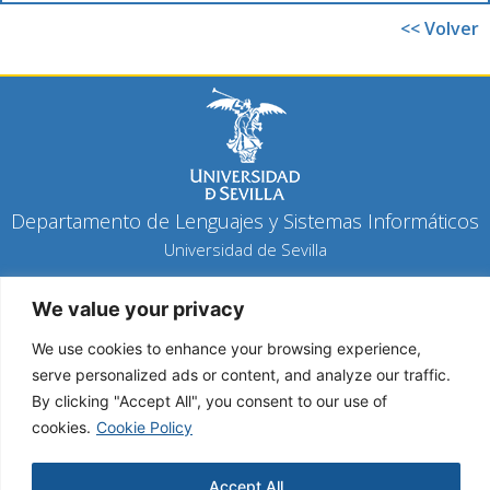
<< Volver
Departamento de Lenguajes y Sistemas Informáticos
Universidad de Sevilla
Política de privacidad
We value your privacy
Política de cookies
Aviso legal
We use cookies to enhance your browsing experience,
serve personalized ads or content, and analyze our traffic.
By clicking "Accept All", you consent to our use of
Copyright 2026 © Todos los derechos reservados
cookies.
Cookie Policy
Diseño y desarrollo h-tecnología
Accept All