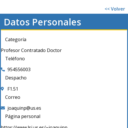
<< Volver
Datos Personales
Categoría
Profesor Contratado Doctor
Teléfono
954556003
Despacho
F1.51
Correo
joaquinp@us.es
Página personal
https://www.lsi.us.es/~joaquinp