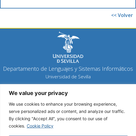
<< Volver
Departamento de Lenguajes y Sistemas Informáticos
Universidad de Sevilla
Política de privacidad
We value your privacy
Política de cookies
Aviso legal
We use cookies to enhance your browsing experience,
serve personalized ads or content, and analyze our traffic.
By clicking "Accept All", you consent to our use of
Copyright 2026 © Todos los derechos reservados
cookies.
Cookie Policy
Diseño y desarrollo h-tecnología