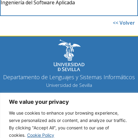
Ingeniería del Software Aplicada
<< Volver
Departamento de Lenguajes y Sistemas Informáticos
Universidad de Sevilla
Política de privacidad
We value your privacy
Política de cookies
Aviso legal
We use cookies to enhance your browsing experience,
serve personalized ads or content, and analyze our traffic.
By clicking "Accept All", you consent to our use of
Copyright 2026 © Todos los derechos reservados
cookies.
Cookie Policy
Diseño y desarrollo h-tecnología