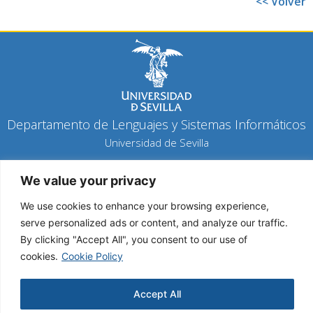
<< Volver
Departamento de Lenguajes y Sistemas Informáticos
Universidad de Sevilla
Política de privacidad
We value your privacy
Política de cookies
Aviso legal
We use cookies to enhance your browsing experience,
serve personalized ads or content, and analyze our traffic.
By clicking "Accept All", you consent to our use of
Copyright 2026 © Todos los derechos reservados
cookies.
Cookie Policy
Diseño y desarrollo h-tecnología
Accept All