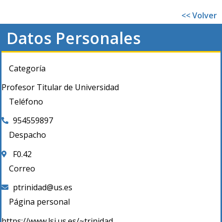
<< Volver
Datos Personales
Categoría
Profesor Titular de Universidad
Teléfono
954559897
Despacho
F0.42
Correo
ptrinidad@us.es
Página personal
https://www.lsi.us.es/~trinidad