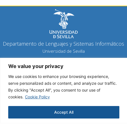
Departamento de Lenguajes y Sistemas Informáticos
Universidad de Sevilla
Política de privacidad
We value your privacy
Política de cookies
Aviso legal
We use cookies to enhance your browsing experience,
serve personalized ads or content, and analyze our traffic.
By clicking "Accept All", you consent to our use of
Copyright 2026 © Todos los derechos reservados
cookies.
Cookie Policy
Diseño y desarrollo h-tecnología
Accept All