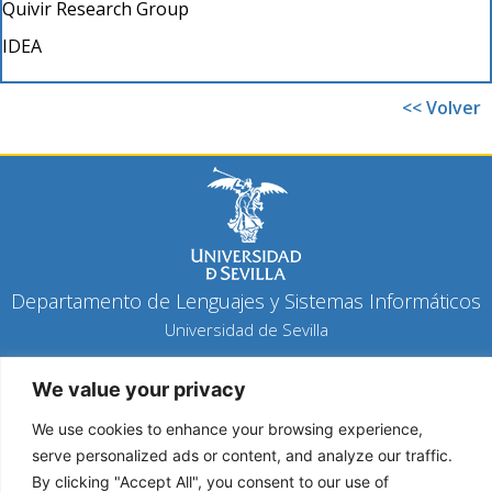
Quivir Research Group
IDEA
<< Volver
Departamento de Lenguajes y Sistemas Informáticos
Universidad de Sevilla
Política de privacidad
We value your privacy
Política de cookies
Aviso legal
We use cookies to enhance your browsing experience,
serve personalized ads or content, and analyze our traffic.
By clicking "Accept All", you consent to our use of
Copyright 2026 © Todos los derechos reservados