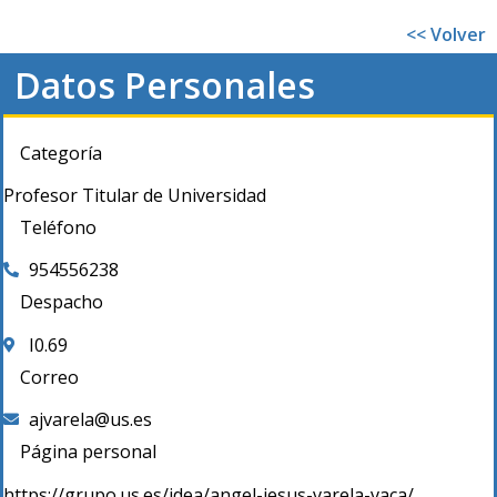
<< Volver
Datos Personales
Categoría
Profesor Titular de Universidad
Teléfono
954556238
Despacho
I0.69
Correo
ajvarela@us.es
Página personal
https://grupo.us.es/idea/angel-jesus-varela-vaca/