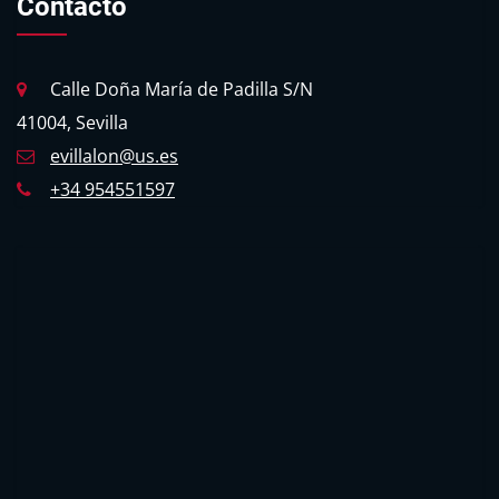
Contacto
Calle Doña María de Padilla S/N
41004, Sevilla
evillalon@us.es
+34 954551597