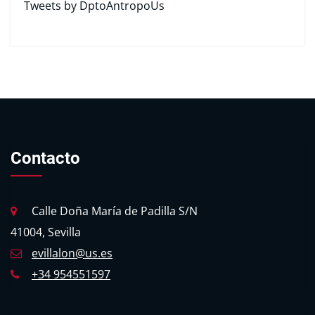
Tweets by DptoAntropoUs
Contacto
Calle Doña María de Padilla S/N
41004, Sevilla
evillalon@us.es
+34 954551597