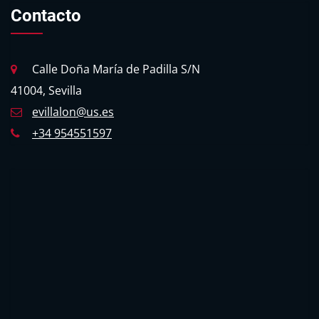
Contacto
Calle Doña María de Padilla S/N
41004, Sevilla
evillalon@us.es
+34 954551597