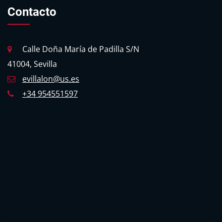
Contacto
Calle Doña María de Padilla S/N
41004, Sevilla
evillalon@us.es
+34 954551597