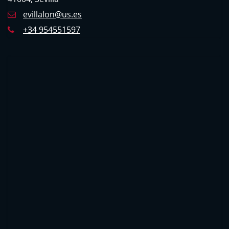
evillalon@us.es
+34 954551597