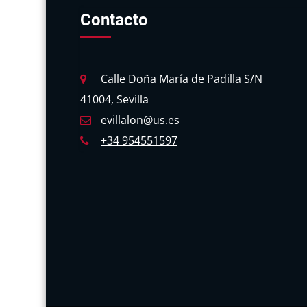
Contacto
Calle Doña María de Padilla S/N
41004, Sevilla
evillalon@us.es
+34 954551597