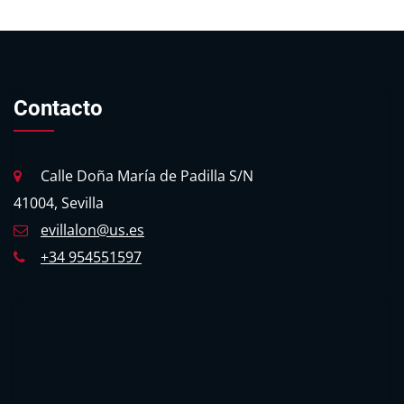
Contacto
Calle Doña María de Padilla S/N
41004, Sevilla
evillalon@us.es
+34 954551597