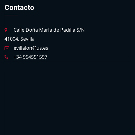
Contacto
Calle Doña María de Padilla S/N
41004, Sevilla
evillalon@us.es
+34 954551597