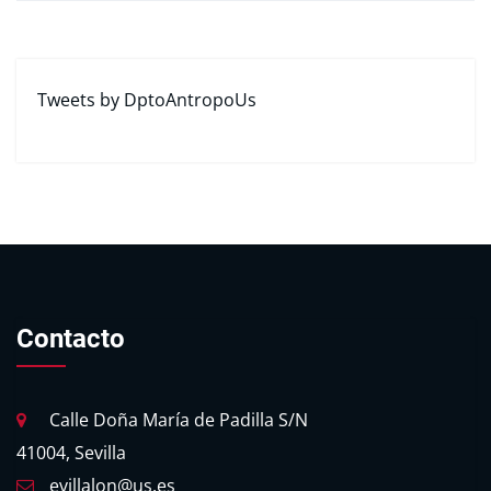
Tweets by DptoAntropoUs
Contacto
Calle Doña María de Padilla S/N
41004, Sevilla
evillalon@us.es