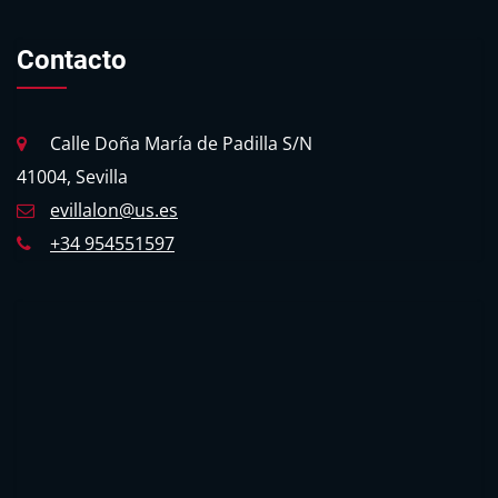
Contacto
Calle Doña María de Padilla S/N
41004, Sevilla
evillalon@us.es
+34 954551597