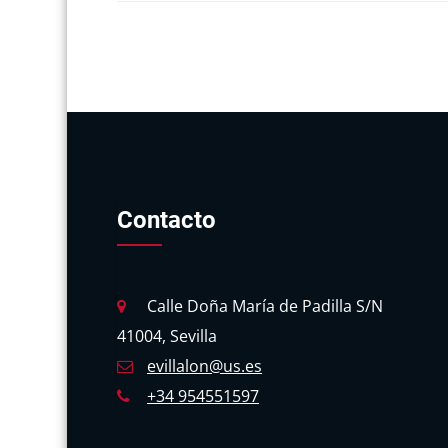
Contacto
Calle Doña María de Padilla S/N
41004, Sevilla
evillalon@us.es
+34 954551597