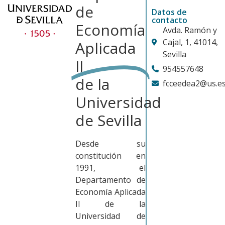
de
Datos de
contacto
Economía
Avda. Ramón y
Cajal, 1, 41014,
Aplicada
Sevilla
II
954557648
de la
fcceedea2@us.e
Universidad
de Sevilla
Desde su
constitución en
1991, el
Departamento de
Economía Aplicada
II de la
Universidad de