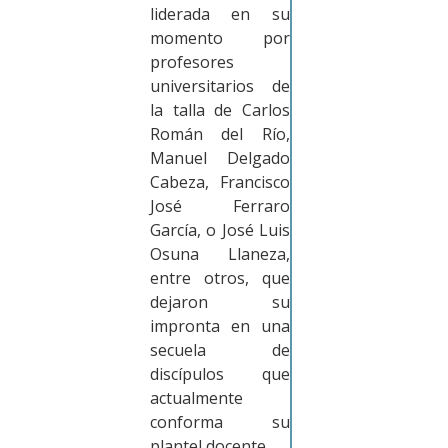
liderada en su
momento por
profesores
universitarios de
la talla de Carlos
Román del Río,
Manuel Delgado
Cabeza, Francisco
José Ferraro
García, o José Luis
Osuna Llaneza,
entre otros, que
dejaron su
impronta en una
secuela de
discípulos que
actualmente
conforma su
plantel docente…