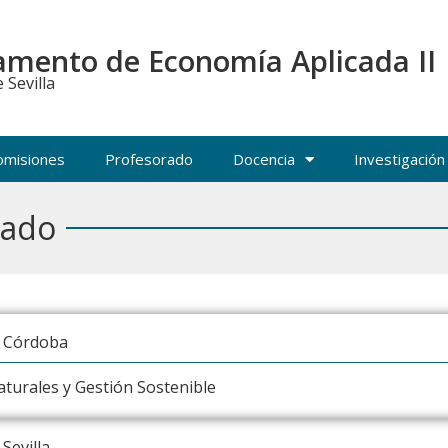
mento de Economía Aplicada II
 Sevilla
omisiones
Profesorado
Docencia
Investigación
rado
e Córdoba
turales y Gestión Sostenible
Sevilla