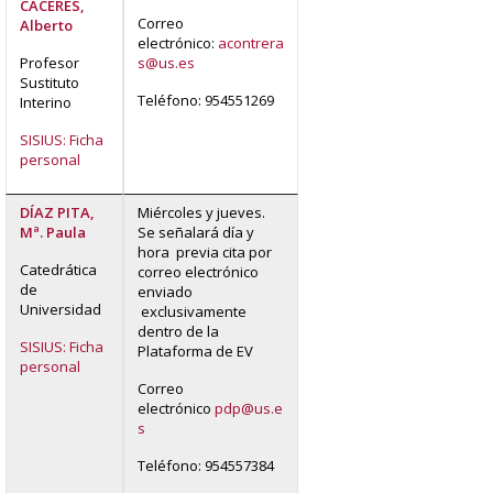
CÁCERES,
Correo
Alberto
electrónico:
acontrera
Profesor
s@us.es
Sustituto
Teléfono: 954551269
Interino
SISIUS: Ficha
personal
DÍAZ PITA,
Miércoles y jueves.
Mª. Paula
Se señalará día y
hora previa cita por
Catedrática
correo electrónico
de
enviado
Universidad
exclusivamente
dentro de la
SISIUS: Ficha
Plataforma de EV
personal
Correo
electrónico
pdp@us.e
s
Teléfono: 954557384