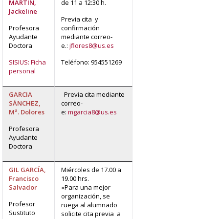
MARTÍN,
de 11 a 12:30 h.
Jackeline
Previa cita y
Profesora
confirmación
Ayudante
mediante correo-
Doctora
e.:
jflores8@us.es
SISIUS: Ficha
Teléfono: 954551269
personal
GARCIA
Previa cita mediante
SÁNCHEZ,
correo-
Mª. Dolores
e:
mgarcia8@us.es
Profesora
Ayudante
Doctora
GIL GARCÍA,
Miércoles de 17.00 a
Francisco
19.00 hrs.
Salvador
«Para una mejor
organización, se
Profesor
ruega al alumnado
Sustituto
solicite cita previa a