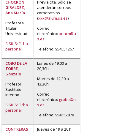
CHOCRÓN
Previa cita. Sólo se
GIRALDEZ,
atenderán correos
Ana María
corporativos
(
xxx@alum.us.es
)
Profesora
Titular
Correo
Universidad
electrónico:
anach@u
s.es
SISIUS: Ficha
personal
Teléfono: 954551267
COBO DE LA
Lunes de 19,00 a
TORRE,
20,30h.
Gonzalo
Martes de 12,30 a
Profesor
13,30h.
Sustituto
Correo
Interino
electrónico:
gcobo@u
SISIUS: Ficha
s.es
personal
Teléfono: 954552878
CONTRERAS
Jueves de 19 a 20 h