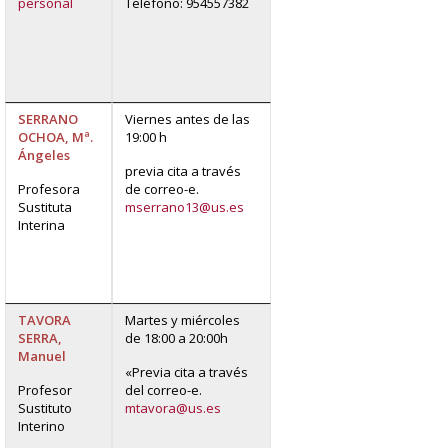
personal
Teléfono: 954557382
SERRANO
Viernes antes de las
OCHOA, Mª.
19:00 h
Ángeles
previa cita a través
Profesora
de correo-e.
Sustituta
mserrano13@us.es
Interina
TAVORA
Martes y miércoles
SERRA,
de 18:00 a 20:00h
Manuel
«Previa cita a través
Profesor
del correo-e.
Sustituto
mtavora@us.es
Interino