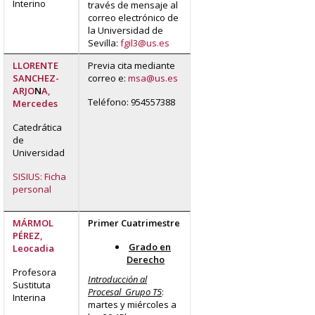
Interino
través de mensaje al
correo electrónico de
la Universidad de
Sevilla
:
fgil3@us.es
LLORENTE
Previa cita mediante
SANCHEZ-
correo e:
msa@us.es
ARJO
N
A,
Teléfono: 954557388
Mercedes
Catedrática
de
Universidad
SISIUS: Ficha
personal
MÁRMOL
Primer Cuatrimestre
PÉREZ,
Grado en
Leocadia
Derecho
Profesora
Introducción al
Sustituta
Procesal Grupo T5
:
Interina
martes y miércoles a