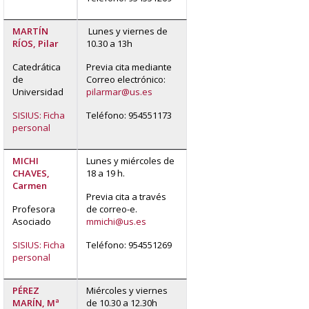
MARTÍN
Lunes y viernes de
RÍOS, Pilar
10.30 a 13h
Catedrática
Previa cita mediante
de
Correo electrónico:
Universidad
pilarmar@us.es
SISIUS: Ficha
Teléfono: 954551173
personal
MICHI
Lunes y miércoles de
CHAVES,
18 a 19 h.
Carmen
Previa cita a través
Profesora
de correo-e.
Asociado
mmichi@us.es
SISIUS: Ficha
Teléfono: 954551269
personal
PÉREZ
Miércoles y viernes
MARÍN, Mª
de 10.30 a 12.30h