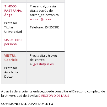
TINOCO
Presencial, previa
PASTRANA,
cita, a través de
Ángel
correo_eelectrónico:
atinoco@us.es
Profesor
Titular
Teléfono: 954557385
Universidad
SISIUS: Ficha
personal
VESTRI,
Previa cita a través
Gabriele
del correo-
e.:
gvestri@us.es
Profesor
Ayudante
Doctor
A través del siguiente enlace, puede consultar el DIrectorio completo de
la Universidad de Sevilla:
DIRECTORIO DE LA US
COMISIONES DEL DEPARTAMENTO