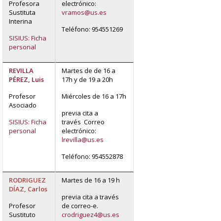
Profesora
electrónico:
Sustituta
vramos@us.es
Interina
Teléfono: 954551269
SISIUS: Ficha
personal
REVILLA
Martes de de 16 a
PÉREZ, Luis
17h y de 19 a 20h
Profesor
Miércoles de 16 a 17h
Asociado
previa cita a
SISIUS: Ficha
través Correo
personal
electrónico:
lrevilla@us.es
Teléfono: 954552878
RODRIGUEZ
Martes de 16 a 19 h
DÍAZ, Carlos
previa cita a través
Profesor
de correo-e.
Sustituto
crodriguez4@us.es