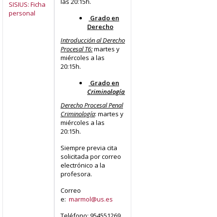
las 20:15h.
SISIUS: Ficha
personal
Grado en
Derecho
Introducción al Derecho
Procesal T6:
martes y
miércoles a las
20:15h.
Grado en
Criminología
Derecho Procesal Penal
Criminología
: martes y
miércoles a las
20:15h.
Siempre previa cita
solicitada por correo
electrónico a la
profesora.
Correo
e:
marmol@us.es
Teléfono: 954551269