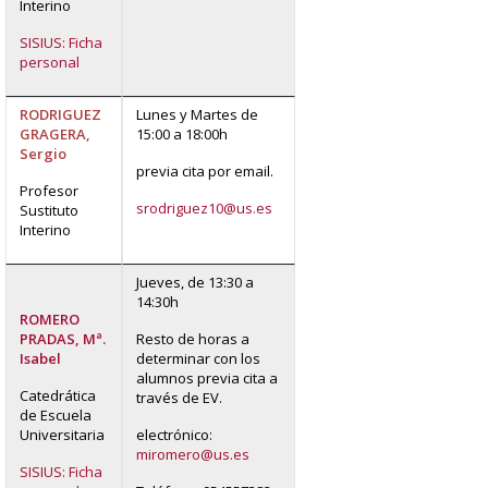
Interino
SISIUS: Ficha
personal
RODRIGUEZ
Lunes y Martes de
GRAGERA,
15:00 a 18:00h
Sergio
previa cita por email.
Profesor
srodriguez10@us.es
Sustituto
Interino
Jueves, de 13:30 a
14:30h
ROMERO
PRADAS, Mª.
Resto de horas a
Isabel
determinar con los
alumnos previa cita a
Catedrática
través de EV.
de Escuela
Universitaria
electrónico:
miromero@us.es
SISIUS: Ficha