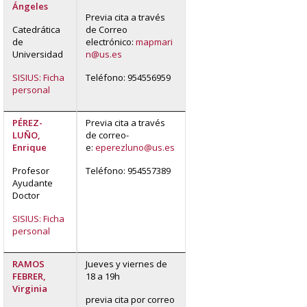
Ángeles
Previa cita a través
Catedrática
de Correo
de
electrónico:
mapmari
Universidad
n@us.es
SISIUS: Ficha
Teléfono: 954556959
personal
PÉREZ-
Previa cita a través
LUÑO,
de correo-
Enrique
e:
eperezluno@us.es
Profesor
Teléfono: 954557389
Ayudante
Doctor
SISIUS: Ficha
personal
RAMOS
Jueves y viernes de
FEBRER,
18 a 19h
Virginia
previa cita por correo