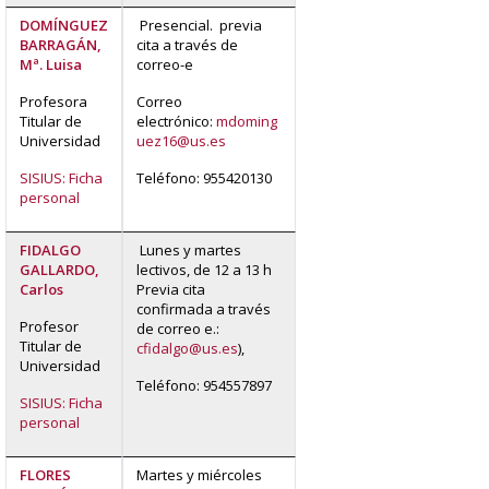
DOMÍNGUEZ
Presencial. previa
BARRAGÁN,
cita a través de
Mª. Luisa
correo-e
Profesora
Correo
Titular de
electrónico:
mdoming
Universidad
uez16@us.es
SISIUS: Ficha
Teléfono: 955420130
personal
FIDALGO
Lunes y martes
GALLARDO,
lectivos, de 12 a 13 h
Carlos
Previa cita
confirmada a través
Profesor
de correo e.:
Titular de
cfidalgo@us.es
),
Universidad
Teléfono: 954557897
SISIUS: Ficha
personal
FLORES
Martes y miércoles