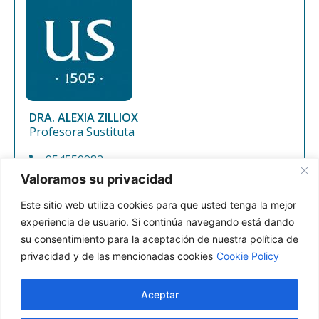
DRA. ALEXIA ZILLIOX
Profesora Sustituta
954550982
azilliox@us.es
Valoramos su privacidad
PRISMA
Este sitio web utiliza cookies para que usted tenga la mejor
experiencia de usuario. Si continúa navegando está dando
su consentimiento para la aceptación de nuestra política de
Departamento de Filología Francesa C/ Palos de la
privacidad y de las mencionadas cookies
Cookie Policy
Frontera, s/n C.P. 41004-Sevilla, España.
Tf: 954551510 email:
sec_ffrancesa@us.es
Aceptar
Política de Privacidad