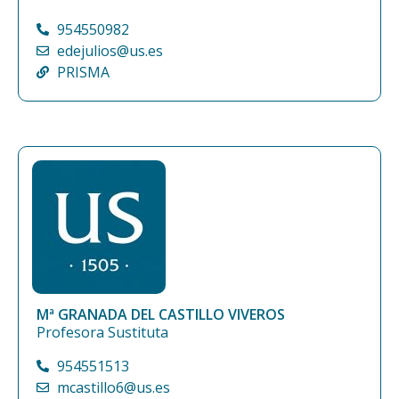
954550982
edejulios@us.es
PRISMA
Mª GRANADA DEL CASTILLO VIVEROS
Profesora Sustituta
954551513
mcastillo6@us.es