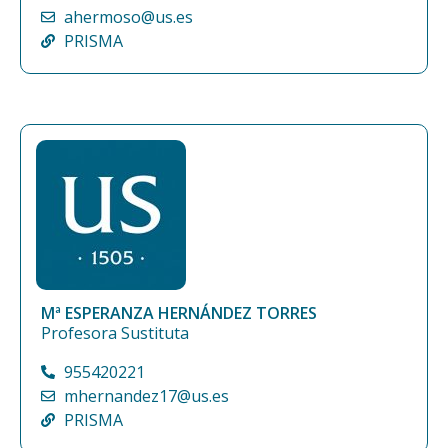
ahermoso@us.es
PRISMA
Mª ESPERANZA HERNÁNDEZ TORRES
Profesora Sustituta
955420221
mhernandez17@us.es
PRISMA