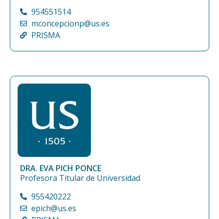
954551514
mconcepcionp@us.es
PRISMA
DRA. EVA PICH PONCE
Profesora Titular de Universidad
955420222
epich@us.es