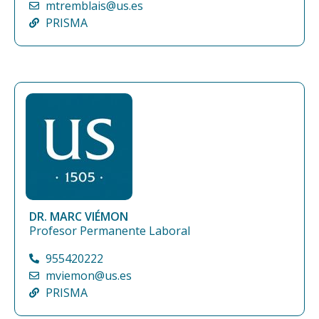
mtremblais@us.es
PRISMA
DR. MARC VIÉMON
Profesor Permanente Laboral
955420222
mviemon@us.es
PRISMA