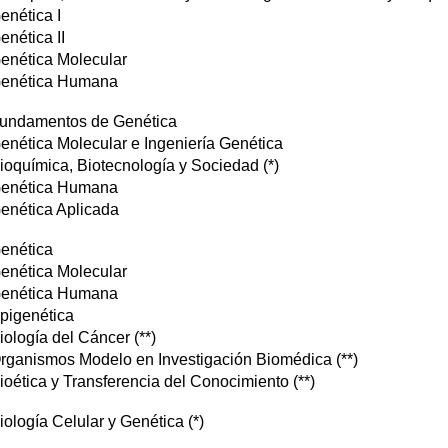
enética I
enética II
Genética Molecular
Genética Humana
Fundamentos de Genética
Genética Molecular e Ingeniería Genética
Bioquímica, Biotecnología y Sociedad (*)
Genética Humana
Genética Aplicada
Genética
Genética Molecular
Genética Humana
Epigenética
iología del Cáncer (**)
Organismos Modelo en Investigación Biomédica (**)
ioética y Transferencia del Conocimiento (**)
iología Celular y Genética (*)