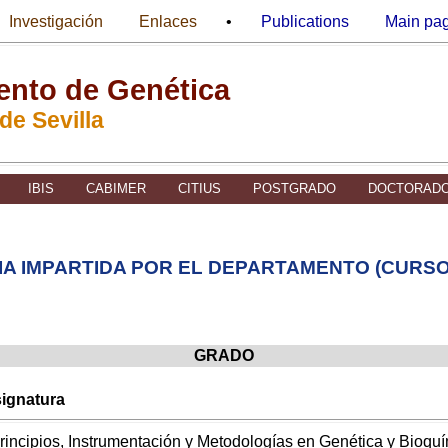
Investigación
Enlaces
•
Publications
Main pa
nto de Genética
de Sevilla
IBIS
CABIMER
CITIUS
POSTGRADO
DOCTORAD
A IMPARTIDA POR EL DEPARTAMENTO (CURSO 
GRADO
ignatura
Principios, Instrumentación y Metodologías en Genética y Bioquí