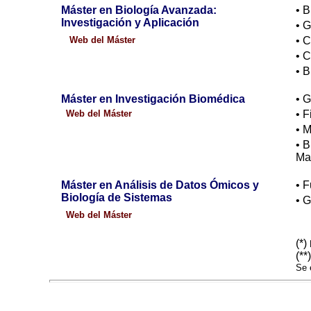
Máster en Biología Avanzada:
• B
Investigación y Aplicación
• G
Web del Máster
• C
• C
• B
Máster en Investigación Biomédica
• 
Web del Máster
•
F
•
M
•
B
Mas
Máster en Análisis de Datos Ómicos y
• F
Biología de Sistemas
• 
Web del Máster
(*)
(**
Se 