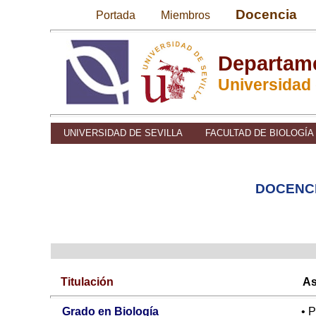
Docencia
Portada
Miembros
Departame
Universidad 
UNIVERSIDAD DE SEVILLA
FACULTAD DE BIOLOGÍA
DOCENCI
Titulación
As
Grado en Biología
• 