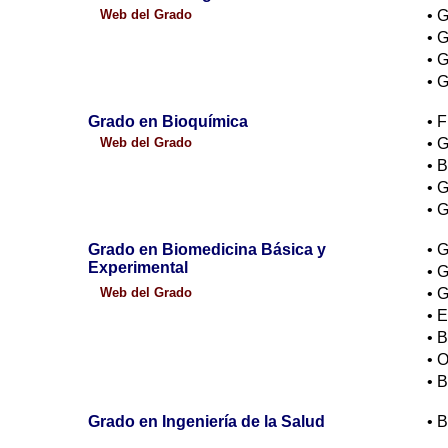
Web del Grado
• G
• G
• 
• 
Grado en Bioquímica
• 
Web del Grado
• 
• 
• 
• 
Grado en Biomedicina Básica y
• 
Experimental
• 
Web del Grado
• 
• 
• B
• 
• B
Grado en Ingeniería de la Salud
• B