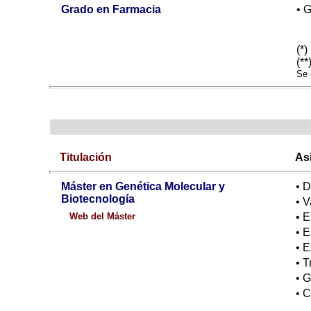
Grado en Farmacia
• 
(*)
(**
Se 
Titulación
As
Máster en Genética Molecular y
• D
Biotecnología
• V
Web del Máster
• E
• 
• 
• T
• 
• C