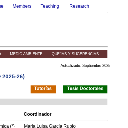
ge
Members
Teaching
Research
O
MEDIO AMBIENTE
QUEJAS Y SUGERENCIAS
Actualizado: Septiembre 2025
2025-26)
Tutorías
Tesis Doctorales
Coordinador
mica (*)
María Luisa García Rubio