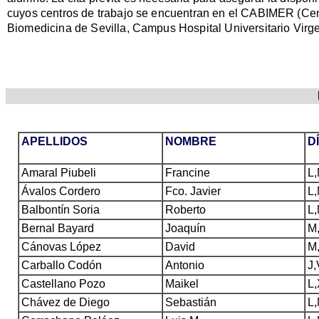
cuyos centros de trabajo se encuentran en el CABIMER (Centr
Biomedicina de Sevilla, Campus Hospital Universitario Virge
APELLIDOS
NOMBRE
D
Amaral Piubeli
Francine
L,
Ávalos Cordero
Fco. Javier
L,
Balbontín Soria
Roberto
L,
Bernal Bayard
Joaquín
M,
Cánovas López
David
M,
Carballo Codón
Antonio
J,
Castellano Pozo
Maikel
L,
Chávez de Diego
Sebastián
L,