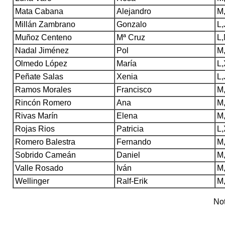
Mata Cabana
Alejandro
M,
Millán Zambrano
Gonzalo
L,
Muñoz Centeno
Mª Cruz
L,
Nadal Jiménez
Pol
M,
Olmedo López
María
L,
Peñate Salas
Xenia
L,
Ramos Morales
Francisco
M,
Rincón Romero
Ana
M,
Rivas Marín
Elena
M,
Rojas Rios
Patricia
L,
Romero Balestra
Fernando
M,
Sobrido Cameán
Daniel
M,
Valle Rosado
Iván
M,
Wellinger
Ralf-Erik
M,
Nota: los miér