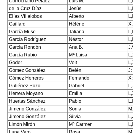
Corrochano Peláez
Luis M.
L,
de la Cruz Díaz
Jesús
L,
Elías Villalobos
Alberto
L,
Gaillard
Hélène
X,
García Muse
Tatiana
L,
García Rodríguez
Néstor
L,
García Rondón
Ana B.
J,
García Rubio
Mª Luisa
L,
Goder
Veit
L,
Gómez González
Belén
J:
Gómez Herreros
Fernando
X:
Gutiérrez Pozo
Gabriel
L,
Herrera Moyano
Emilia
L,
Huertas Sánchez
Pablo
L,
Jimeno González
Sonia
M:
Jimeno González
Silvia
L,
Limón Mirón
Mª Carmen
L,
Luna Varo
Rosa
M,