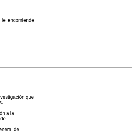
o le encomiende
nvestigación que
s.
ón a la
 de
eneral de