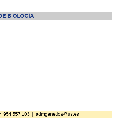
DE BIOLOGÍA
34 954 557 103 |
admgenetica@us.es