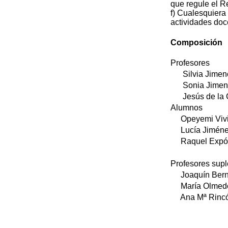
que regule el R
f) Cualesquiera
actividades doc
Composición
Profesores
Silvia Jimeno
Sonia Jimeno
Jesús de la C
Alumnos
Opeyemi Vivi
Lucía Jiméne
Raquel Expós
Profesores supl
Joaquín Berna
María Olmedo
Ana Mª Rincó