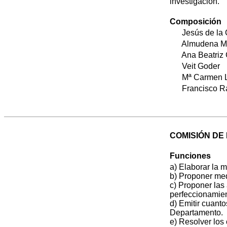
investigación.
Composición
Jesús de la C
Almudena Mor
Ana Beatriz G
Veit Goder
Mª Carmen Li
Francisco Ra
COMISIÓN DE
Funciones
a) Elaborar la 
b) Proponer med
c) Proponer las
perfeccionamient
d) Emitir cuanto
Departamento.
e) Resolver los 