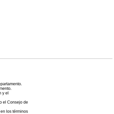
epartamento.
amento.
 y el
 o el Consejo de
 en los términos