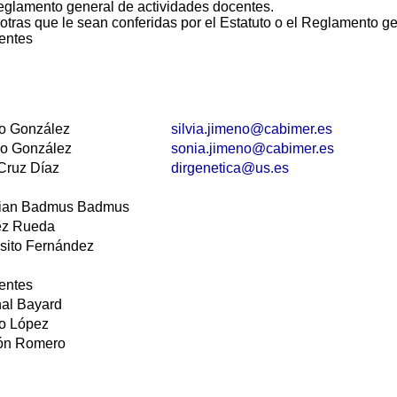
eglamento general de actividades docentes.
 otras que le sean conferidas por el Estatuto o el Reglamento g
entes
 González
silvia.jimeno@cabimer.es
 González
sonia.jimeno@cabimer.es
ruz Díaz
dirgenetica@us.es
an Badmus Badmus
z Rueda
ito Fernández
entes
l Bayard
 López
n Romero