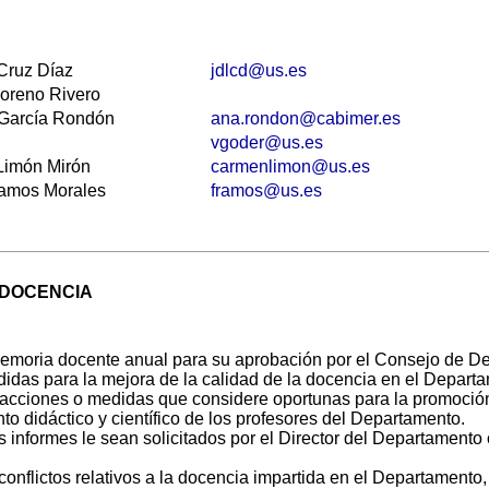
ruz Díaz
jdlcd@us.es
eno Rivero
arcía Rondón
ana.rondon@cabimer.es
vgoder@us.es
món Mirón
carmenlimon@us.es
mos Morales
framos@us.es
 DOCENCIA
memoria docente anual para su aprobación por el Consejo de D
idas para la mejora de la calidad de la docencia en el Depart
 acciones o medidas que considere oportunas para la promoción
o didáctico y científico de los profesores del Departamento.
s informes le sean solicitados por el Director del Departamento
conflictos relativos a la docencia impartida en el Departamento,