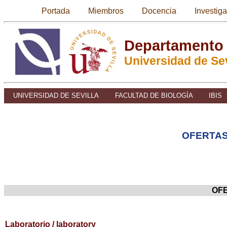
Portada
Miembros
Docencia
Investig
Departamento 
Universidad de Sev
UNIVERSIDAD DE SEVILLA
FACULTAD DE BIOLOGÍA
IBIS
OFERTAS
OFE
Laboratorio / laboratory