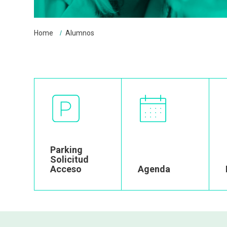
Breadcrumbs
You
Home
Alumnos
are
here:
Image
Image
Parking
Solicitud
Acceso
Agenda