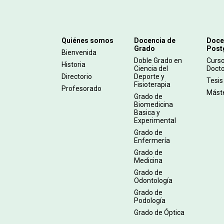
Navegación
Quiénes somos
Docencia de
Doce
Grado
Post
principal
Bienvenida
Doble Grado en
Curs
Historia
Ciencia del
Doct
Directorio
Deporte y
Tesis
Fisioterapia
Profesorado
Mást
Grado de
Biomedicina
Basica y
Experimental
Grado de
Enfermería
Grado de
Medicina
Grado de
Odontología
Grado de
Podología
Grado de Óptica