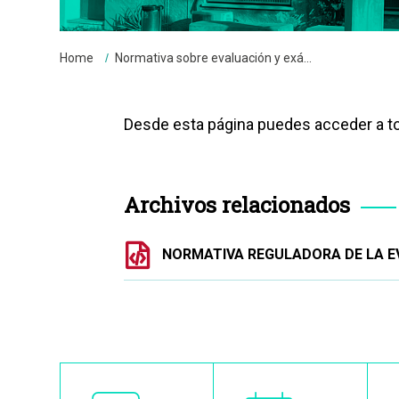
Breadcrumbs
You
Home
Normativa sobre evaluación y exá...
are
here:
Desde esta página puedes acceder a to
Archivos relacionados
Document
NORMATIVA REGULADORA DE LA EV