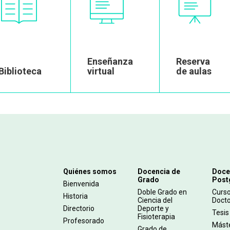
Image
Image
Image
Enseñanza
Reserva
Biblioteca
virtual
de aulas
Navegación
Quiénes somos
Docencia de
Doce
Grado
Post
principal
Bienvenida
Doble Grado en
Curs
Historia
Ciencia del
Doct
Directorio
Deporte y
Tesis
Fisioterapia
Profesorado
Mást
Grado de