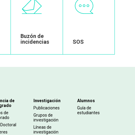
Image
Image
Buzón de
incidencias
SOS
ncia de
Investigación
Alumnos
grado
Publicaciones
Guía de
os de
estudiantes
Grupos de
orado
investigación
 Doctoral
Líneas de
eres
investigación