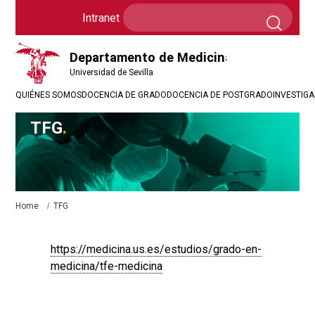
Formulario
Search
Intranet
Intranet
de
búsqueda
QUIÉNES SOMOS
DOCENCIA DE GRADO
DOCENCIA DE POSTGRADO
INVESTIG
TFG
Breadcrumbs
You
Home
TFG
are
here:
https://medicina.us.es/estudios/grado-en-
medicina/tfe-medicina