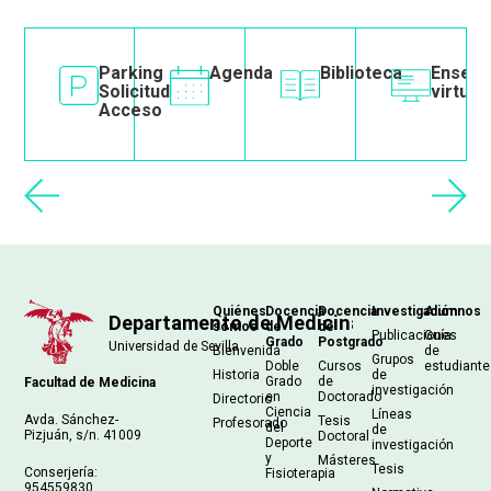
e
SOS
Image
Parking
Image
Agenda
Image
Biblioteca
Image
Enseñ
Solicitud
virtual
Acceso
Navegación
Quiénes
Docencia
Docencia
Investigación
Alumnos
somos
de
de
principal
Publicaciones
Guía
Grado
Postgrado
Bienvenida
de
Grupos
Doble
Cursos
estudiant
Historia
de
Grado
de
Facultad de Medicina
investigación
en
Doctorado
Directorio
Ciencia
Líneas
Avda. Sánchez-
Tesis
Profesorado
del
de
Pizjuán, s/n. 41009
Doctoral
Deporte
investigación
y
Másteres
Tesis
Conserjería:
Fisioterapia
954559830