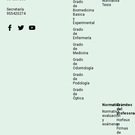
Normativa
Grado
Tesis
de
Secretaría:
Biomedicina
955420274
Basica
y
Experimental
Grado
de
Enfermería
Grado
de
Medicina
Grado
de
Odontología
Grado
de
Podología
Grado
de
Óptica
Normativa
Trámites
del
Normativa
profesora
evaluación
y
Horfeus
exámenes
y
Firmas
de