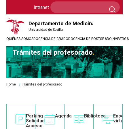
Formulario
Search
Intranet
Intranet
de
búsqueda
QUIÉNES SOMOS
DOCENCIA DE GRADO
DOCENCIA DE POSTGRADO
INVESTIG
Trámites del profesorado
Breadcrumbs
You
Home
Trámites del profesorado
are
here:
e
SOS
Image
Parking
Image
Agenda
Image
Biblioteca
Image
Enseñ
Solicitud
virtual
Acceso