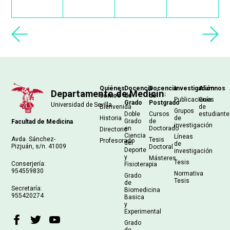
Navegación
Quiénes
Docencia
Docencia
Investigación
Alumnos
somos
de
de
principal
Publicaciones
Guía
Grado
Postgrado
Bienvenida
de
Grupos
Doble
Cursos
estudiant
Historia
de
Grado
de
Facultad de Medicina
investigación
en
Doctorado
Directorio
Ciencia
Líneas
Avda. Sánchez-
Tesis
Profesorado
del
de
Pizjuán, s/n. 41009
Doctoral
Deporte
investigación
y
Másteres
Tesis
Conserjería:
Fisioterapia
954559830
Normativa
Grado
Tesis
de
Secretaría:
Biomedicina
955420274
Basica
y
Experimental
Grado
de