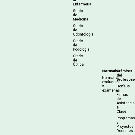
Enfermería
Grado
de
Medicina
Grado
de
Odontología
Grado
de
Podología
Grado
de
Óptica
Normativa
Trámites
del
Normativa
profesora
evaluación
y
Horfeus
exámenes
y
Firmas
de
Asistencia
a
Clase
Programa
y
Proyectos
Docentes