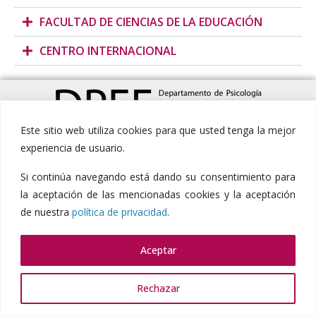
FACULTAD DE CIENCIAS DE LA EDUCACIÓN
CENTRO INTERNACIONAL
Este sitio web utiliza cookies para que usted tenga la mejor
experiencia de usuario.
Política de privacidad
Aviso legal
Política de cookies
Si continúa navegando está dando su consentimiento para
Copyright © 2023. Todos los derechos reservados
la aceptación de las mencionadas cookies y la aceptación
Diseño y Desarrollo h-tecnología​
de nuestra
política de privacidad
.
Aceptar
Rechazar