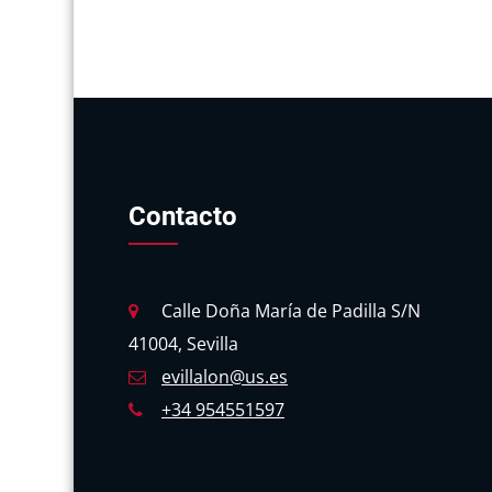
Contacto
Calle Doña María de Padilla S/N
41004, Sevilla
evillalon@us.es
+34 954551597